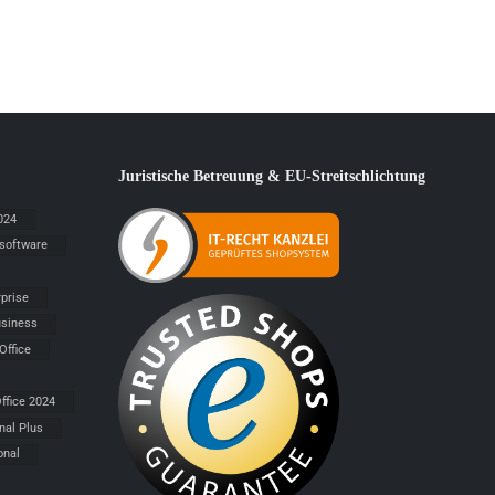
Juristische Betreuung & EU-Streitschlichtung
024
 software
rprise
siness
Office
ffice 2024
nal Plus
onal