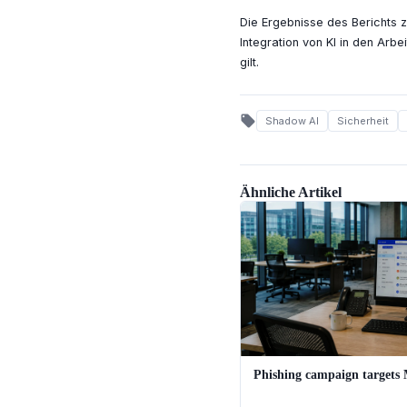
Die Ergebnisse des Berichts z
Integration von KI in den Arbe
gilt.
local_offer
Shadow AI
Sicherheit
Ähnliche Artikel
Phishing campaign targets 