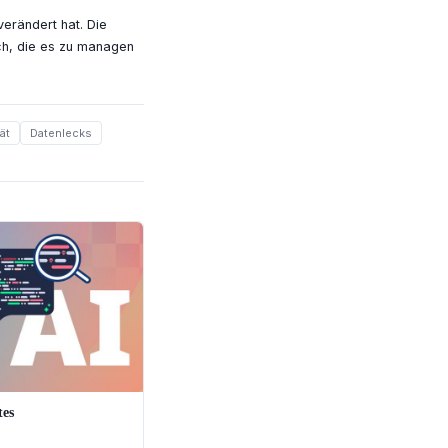
erändert hat. Die
ich, die es zu managen
ät
Datenlecks
tes