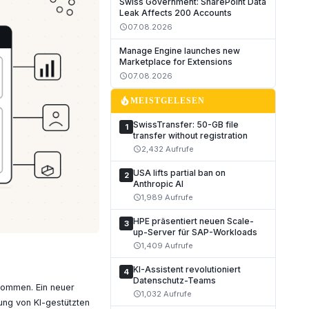
Swiss Government: SharePoint Data
Leak Affects 200 Accounts
07.08.2026
schedule
Manage Engine launches new
Marketplace for Extensions
07.08.2026
schedule
local_fire_department
MEISTGELESEN
SwissTransfer: 50-GB file
1
transfer without registration
2,432 Aufrufe
schedule
USA lifts partial ban on
2
Anthropic AI
1,989 Aufrufe
schedule
HPE präsentiert neuen Scale-
3
up-Server für SAP-Workloads
1,409 Aufrufe
schedule
KI-Assistent revolutioniert
4
Datenschutz-Teams
enommen. Ein neuer
1,032 Aufrufe
schedule
ung von KI-gestützten