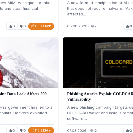
ses AitM techniques to take
A new form of manipulation of AI as
s and steal financial
that does not require malware. "Ask
affected....
TEILEN
0
0
08.08.2026
•
2
0
thumb_up
thumb_down
visibility
thumb_up
int Data Leak Affects 200
Phishing Attacks Exploit COLDCAR
Vulnerability
Swiss government has led to a
A new phishing campaign targets us
counts. Hackers exploited
COLDCARD wallet and installs remo
software....
TEILEN
0
0
07.08.2026
•
12
0
thumb_up
thumb_down
visibility
thumb_up