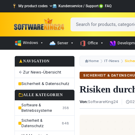
My product codes
Kundenservice / Support
FAQ
Windows
Server
Office
Developm
navigation
Home
IT-News
Siche
NAVIGATION
Zur News-Übersicht
arrow_back
SICHERHEIT & DATENSCH
Sicherheit & Datenschutz
Risiken durc
folder_open
ALLE KATEGORIEN
Von:
SoftwareKing24
02
schedule
Software &
358
Betriebssysteme
Sicherheit &
848
Datenschutz