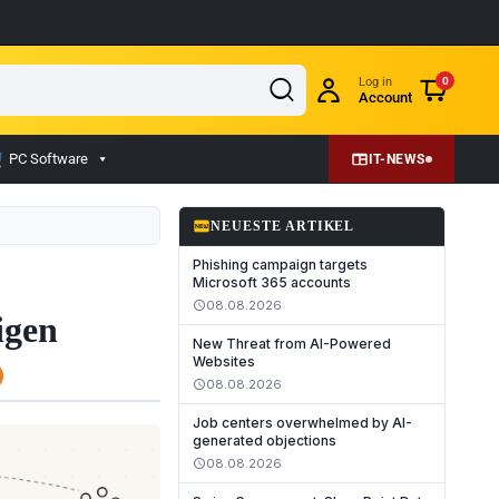
Log in
0
Account
PC Software
IT-NEWS
fiber_new
NEUESTE ARTIKEL
Phishing campaign targets
Microsoft 365 accounts
08.08.2026
schedule
igen
New Threat from AI-Powered
Websites
08.08.2026
schedule
Job centers overwhelmed by AI-
generated objections
08.08.2026
schedule