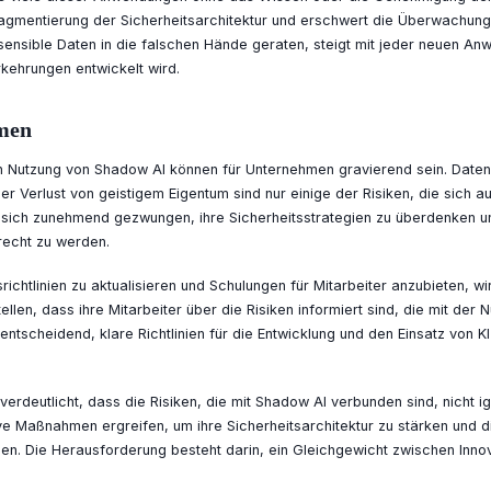
ragmentierung der Sicherheitsarchitektur und erschwert die Überwachung 
ensible Daten in die falschen Hände geraten, steigt mit jeder neuen An
kehrungen entwickelt wird.
men
ten Nutzung von Shadow AI können für Unternehmen gravierend sein. Daten
er Verlust von geistigem Eigentum sind nur einige der Risiken, die sich a
sich zunehmend gezwungen, ihre Sicherheitsstrategien zu überdenken 
echt zu werden.
richtlinien zu aktualisieren und Schulungen für Mitarbeiter anzubieten, wi
len, dass ihre Mitarbeiter über die Risiken informiert sind, die mit der 
entscheidend, klare Richtlinien für die Entwicklung und den Einsatz von
verdeutlicht, dass die Risiken, die mit Shadow AI verbunden sind, nicht i
 Maßnahmen ergreifen, um ihre Sicherheitsarchitektur zu stärken und die
. Die Herausforderung besteht darin, ein Gleichgewicht zwischen Innov