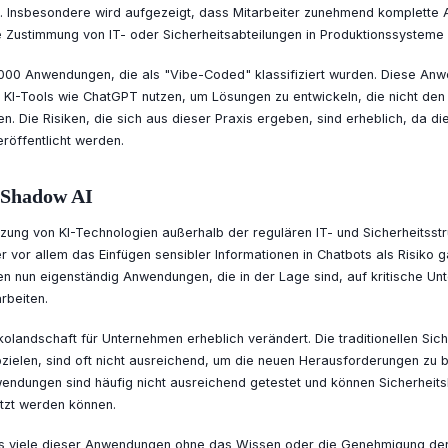
 Insbesondere wird aufgezeigt, dass Mitarbeiter zunehmend komplette 
 Zustimmung von IT- oder Sicherheitsabteilungen in Produktionssysteme i
2.000 Anwendungen, die als "Vibe-Coded" klassifiziert wurden. Diese An
e KI-Tools wie ChatGPT nutzen, um Lösungen zu entwickeln, die nicht den
. Die Risiken, die sich aus dieser Praxis ergeben, sind erheblich, da d
eröffentlicht werden.
 Shadow AI
zung von KI-Technologien außerhalb der regulären IT- und Sicherheitsstr
vor allem das Einfügen sensibler Informationen in Chatbots als Risiko gal
len nun eigenständig Anwendungen, die in der Lage sind, auf kritische 
rbeiten.
ikolandschaft für Unternehmen erheblich verändert. Die traditionellen S
ielen, sind oft nicht ausreichend, um die neuen Herausforderungen zu b
endungen sind häufig nicht ausreichend getestet und können Sicherheits
tzt werden können.
ass viele dieser Anwendungen ohne das Wissen oder die Genehmigung der I