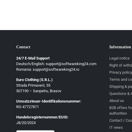
Contact
Information
24/7 E-Mail Support
Legal notice
Deutsch/English: support@softwareking24.com
Right of with
Romania: support@softwareking24.ro
Privacy policy
Terms and co
Euro Clothing (S.R.L.)
Strada Primaverii, 55
Deutsch
Shipping & p
507190 – Sanpetru, Brasov
Questions & 
English
About us
Umsatzsteuer-Identifikationsnummer:
Français
RO-47727871
B2B offers fo
authorities
Italiano
Handelsregisternummer/EUID:
Contact / Cu
J8/20/2024
Română
IT news