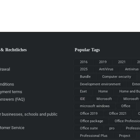
 & Rechtliches
Popular Tags
2016
2019
2021
2
drawal
2025
AntiVirus
Antivirus
Bundle
Computer security
nditions
Development environment
Ente
ayment terms
Eset
Home
Home and Bu
IDE
Microsoft
Microsoft 
Answers (FAQ)
microsoft windows
Office
Office 2019
Office 2021
O
r businesses, schools and public
Office package
Office Professio
stomer Service
Office suite
pro
Professi
Professional Plus
Project