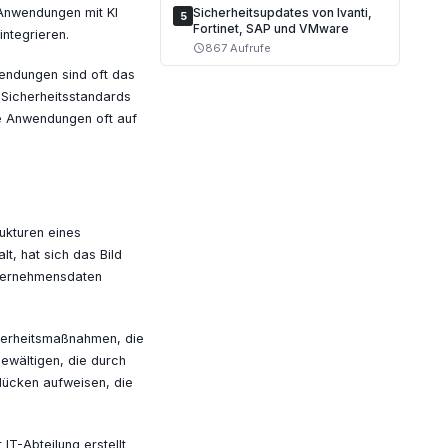
Sicherheitsupdates von Ivanti,
Anwendungen mit KI
5
Fortinet, SAP und VMware
ntegrieren.
867 Aufrufe
schedule
wendungen sind oft das
 Sicherheitsstandards
ie Anwendungen oft auf
ukturen eines
t, hat sich das Bild
Unternehmensdaten
icherheitsmaßnahmen, die
ewältigen, die durch
lücken aufweisen, die
T-Abteilung erstellt