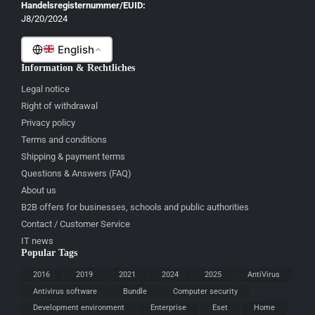
Handelsregisternummer/EUID:
J8/20/2024
Malti
English
Information & Rechtliches
Legal notice
Right of withdrawal
Privacy policy
Terms and conditions
Shipping & payment terms
Questions & Answers (FAQ)
About us
B2B offers for businesses, schools and public authorities
Contact / Customer Service
IT news
Popular Tags
2016
2019
2021
2024
2025
AntiVirus
Antivirus software
Bundle
Computer security
Development environment
Enterprise
Eset
Home