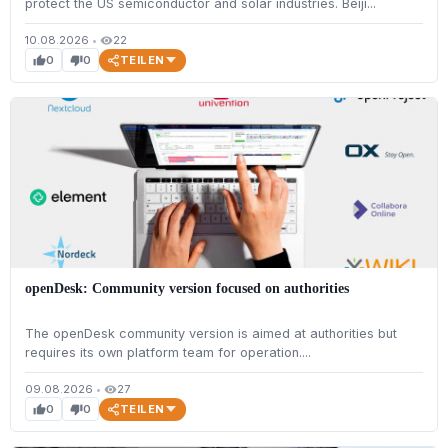
protect the US semiconductor and solar industries. Beiji...
10.08.2026
•
22
visibility
TEILEN
0
0
thumb_up
thumb_down
openDesk: Community version focused on authorities
The openDesk community version is aimed at authorities but
requires its own platform team for operation....
09.08.2026
•
27
visibility
TEILEN
0
0
thumb_up
thumb_down