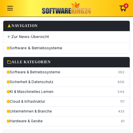
0
navigation
NAVIGATION
Zur News-Übersicht
arrow_back
Software & Betriebssysteme
folder_open
ALLE KATEGORIEN
Software & Betriebssysteme
362
Sicherheit & Datenschutz
856
KI & Maschinelles Lernen
544
Cloud & Infrastruktur
117
Unternehmen & Branche
433
Hardware & Geräte
61