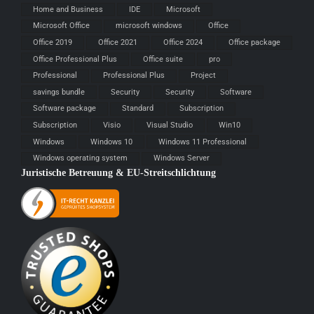
Home and Business
IDE
Microsoft
Microsoft Office
microsoft windows
Office
Office 2019
Office 2021
Office 2024
Office package
Office Professional Plus
Office suite
pro
Professional
Professional Plus
Project
savings bundle
Security
Security
Software
Software package
Standard
Subscription
Subscription
Visio
Visual Studio
Win10
Windows
Windows 10
Windows 11 Professional
Windows operating system
Windows Server
Juristische Betreuung & EU-Streitschlichtung