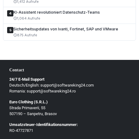
1,412 Aufrufe
schedule
Polski
KI-Assistent revolutioniert Datenschutz-Teams
Čeština
4
1,064 Aufrufe
schedule
Slovenčina
Sicherheitsupdates von Ivanti, Fortinet, SAP und VMware
5
Magyar
875 Aufrufe
schedule
Slovenščina
Hrvatski
Български
Contact
Ελληνικά
24/7 E-Mail Support
Dansk
Deutsch/English: support@softwareking24.com
Svenska
Romania: support@softwareking24.ro
Suomi
Euro Clothing (S.R.L.)
Strada Primaverii, 55
Eesti
507190 – Sanpetru, Brasov
Latviešu
Umsatzsteuer-Identifikationsnummer:
Lietuvių
RO-47727871
Gaeilge