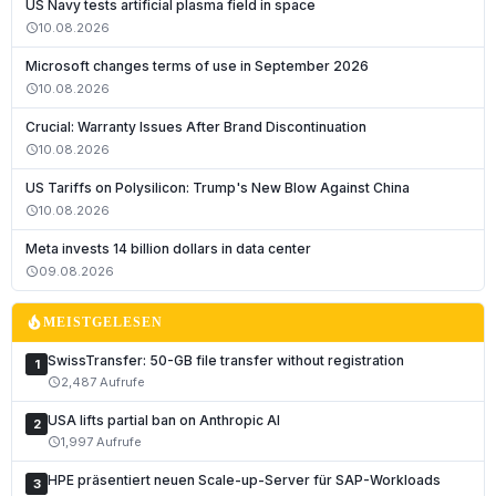
US Navy tests artificial plasma field in space
10.08.2026
schedule
Microsoft changes terms of use in September 2026
10.08.2026
schedule
Crucial: Warranty Issues After Brand Discontinuation
10.08.2026
schedule
US Tariffs on Polysilicon: Trump's New Blow Against China
10.08.2026
schedule
Deutsch
Meta invests 14 billion dollars in data center
English
09.08.2026
schedule
Français
local_fire_department
MEISTGELESEN
Italiano
SwissTransfer: 50-GB file transfer without registration
1
Română
2,487 Aufrufe
schedule
Español
USA lifts partial ban on Anthropic AI
2
Português
1,997 Aufrufe
schedule
Nederlands
HPE präsentiert neuen Scale-up-Server für SAP-Workloads
3