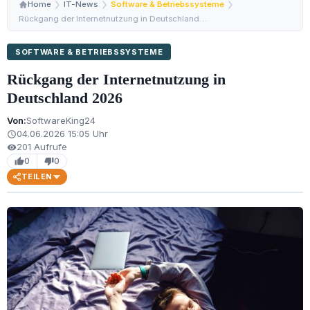
Home
IT-News
Software & Betriebssysteme
Rückgang der Internetnutzung in Deutschland 2026
SOFTWARE & BETRIEBSSYSTEME
Rückgang der Internetnutzung in
Deutschland 2026
Von:
SoftwareKing24
04.06.2026 15:05 Uhr
schedule
201 Aufrufe
visibility
0
0
thumb_up
thumb_down
TEILEN