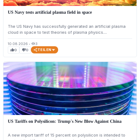
US Navy tests artificial plasma field in space
The US Navy has successfully generated an artificial plasma
cloud in space to test theories of plasma physics....
10.08.2026
•
3
visibility
TEILEN
0
0
thumb_up
thumb_down
US Tariffs on Polysilicon: Trump's New Blow Against China
A new import tariff of 15 percent on polysilicon is intended to