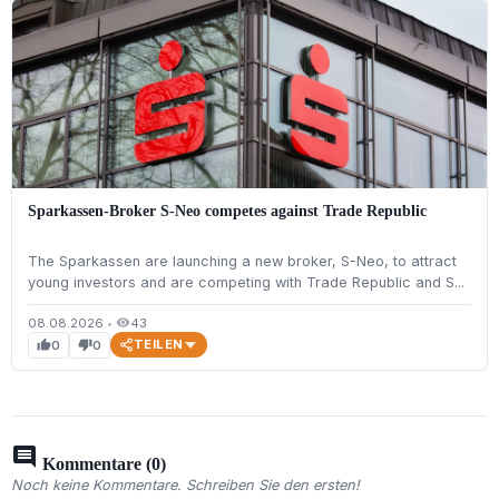
Sparkassen-Broker S-Neo competes against Trade Republic
The Sparkassen are launching a new broker, S-Neo, to attract
young investors and are competing with Trade Republic and S...
08.08.2026
•
43
visibility
TEILEN
0
0
thumb_up
thumb_down
comment
Kommentare (0)
Noch keine Kommentare. Schreiben Sie den ersten!